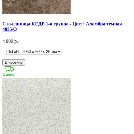
Столешница КЕДР 1-я группа - Цвет: Аламбра темная
4035/Q
4 900 р.
В корзину