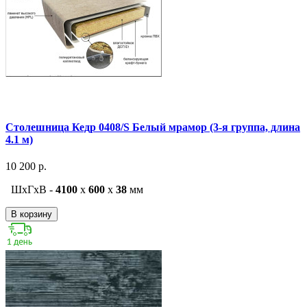
Столешница Кедр 0408/S Белый мрамор (3-я группа, длина
4.1 м)
10 200 р.
ШxГxВ -
4100
x
600
x
38
мм
В корзину