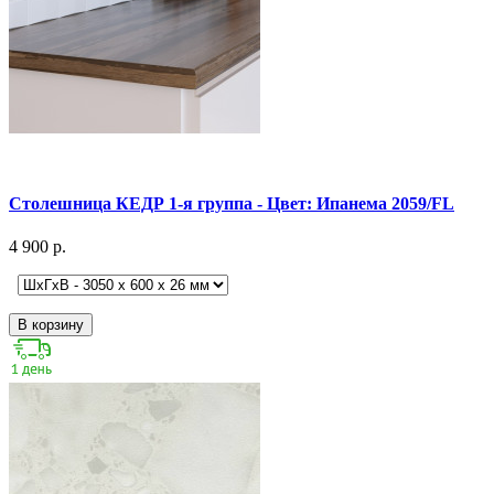
Столешница КЕДР 1-я группа - Цвет: Ипанема 2059/FL
4 900 р.
В корзину