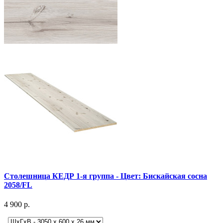
Столешница КЕДР 1-я группа - Цвет: Бискайская сосна
2058/FL
4 900 р.