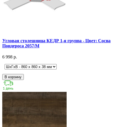
Угловая столешница КЕДР 1-я группа - Цвет: Сосна
Пондероса 2057/М
6 998 р.
В корзину