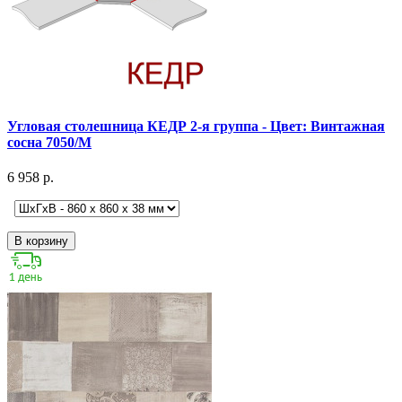
Угловая столешница КЕДР 2-я группа - Цвет: Винтажная
сосна 7050/М
6 958 р.
В корзину