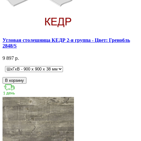
Угловая столешница КЕДР 2-я группа - Цвет: Гренобль
2848/S
9 897 р.
В корзину