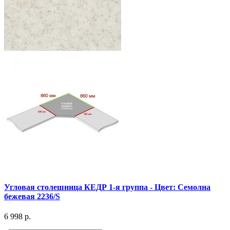
Угловая столешница КЕДР 1-я группа - Цвет: Семолна
бежевая 2236/S
6 998 р.