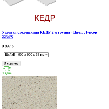
Угловая столешница КЕДР 2-я группа - Цвет: Луксор
2234/S
9 897 р.
В корзину