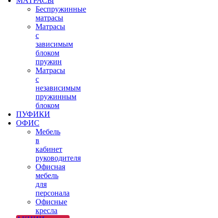
МАТРАСЫ
Беспружинные
матрасы
Матрасы
с
зависимым
блоком
пружин
Матрасы
с
независимым
пружинным
блоком
ПУФИКИ
ОФИС
Мебель
в
кабинет
руководителя
Офисная
мебель
для
персонала
Офисные
кресла