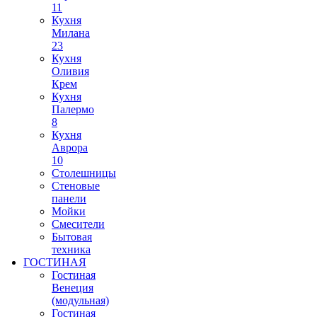
11
Кухня
Милана
23
Кухня
Оливия
Крем
Кухня
Палермо
8
Кухня
Аврора
10
Столешницы
Стеновые
панели
Мойки
Смесители
Бытовая
техника
ГОСТИНАЯ
Гостиная
Венеция
(модульная)
Гостиная