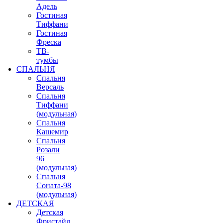
Адель
Гостиная
Тиффани
Гостиная
Фреска
ТВ-
тумбы
СПАЛЬНЯ
Спальня
Версаль
Спальня
Тиффани
(модульная)
Спальня
Кашемир
Спальня
Розали
96
(модульная)
Спальня
Соната-98
(модульная)
ДЕТСКАЯ
Детская
Фристайл