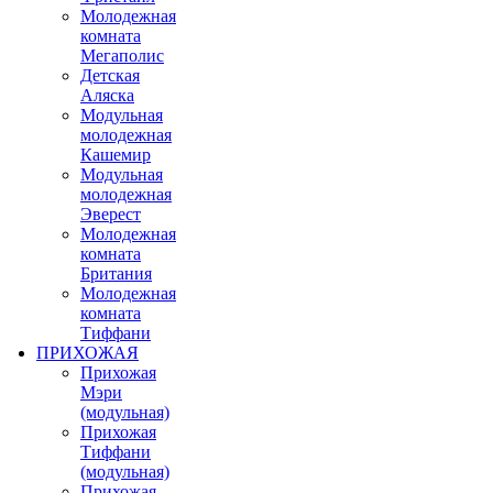
Молодежная
комната
Мегаполис
Детская
Аляска
Модульная
молодежная
Кашемир
Модульная
молодежная
Эверест
Молодежная
комната
Британия
Молодежная
комната
Тиффани
ПРИХОЖАЯ
Прихожая
Мэри
(модульная)
Прихожая
Тиффани
(модульная)
Прихожая