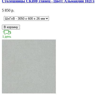
Столешницы СКИФ глянец - Цвет: Альмандин 102Гл
5 850 р.
В корзину