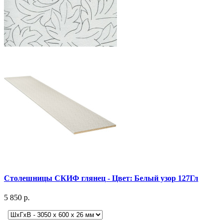
Столешницы СКИФ глянец - Цвет: Белый узор 127Гл
5 850 р.