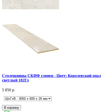
Столешницы СКИФ глянец - Цвет: Королевский опал
светлый 182Гл
5 850 р.
В корзину