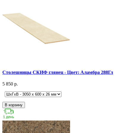
Столешницы СКИФ глянец - Цвет: Аламбра 288Гл
5 850 р.
В корзину