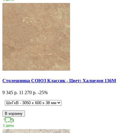
Столешница СОЮЗ Классик - Цвет: Халцедон 136М
9 345 р.
11 270 р.
-25
%
В корзину