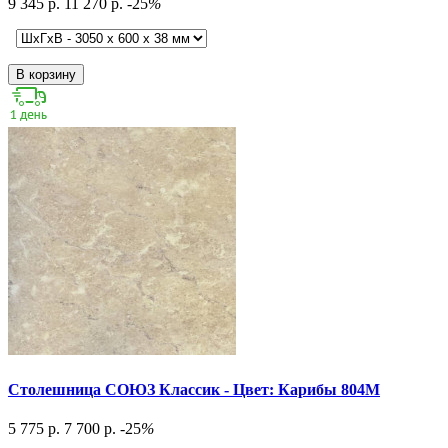
9 345 р.
11 270 р.
-25
%
В корзину
Столешница СОЮЗ Классик - Цвет: Карибы 804М
5 775 р.
7 700 р.
-25
%