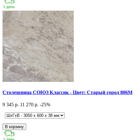
Столешница СОЮЗ Классик - Цвет: Старый город 806М
9 345 р.
11 270 р.
-25
%
В корзину