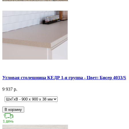
Угловая столешница КЕДР 1-я группа - Цвет: Бисер 4033/S
9 937 р.
В корзину