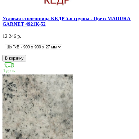
Угловая столешница КЕДР 5-я группа - Цвет: MADURA
GARNET 4921K-52
12 246 р.
В корзину