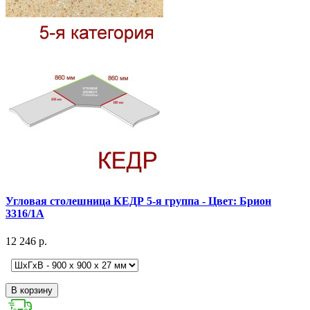
Угловая столешница КЕДР 5-я группа - Цвет: Брион
3316/1А
12 246 р.
В корзину