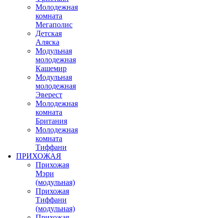
Молодежная
комната
Мегаполис
Детская
Аляска
Модульная
молодежная
Кашемир
Модульная
молодежная
Эверест
Молодежная
комната
Британия
Молодежная
комната
Тиффани
ПРИХОЖАЯ
Прихожая
Мэри
(модульная)
Прихожая
Тиффани
(модульная)
Прихожая