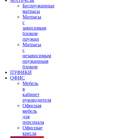
МАТРАСЫ
Беспружинные
матрасы
Матрасы
с
зависимым
блоком
пружин
Матрасы
с
независимым
пружинным
блоком
ПУФИКИ
ОФИС
Мебель
в
кабинет
руководителя
Офисная
мебель
для
персонала
Офисные
кресла