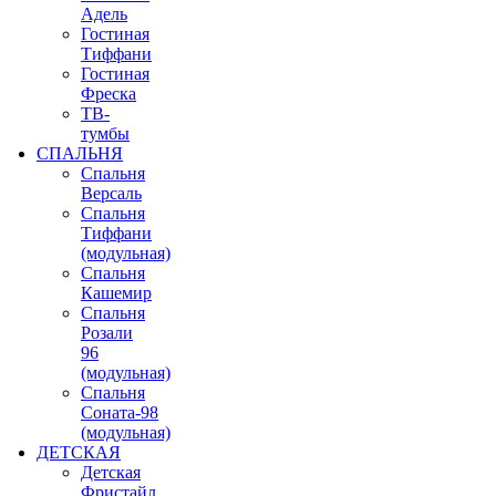
Адель
Гостиная
Тиффани
Гостиная
Фреска
ТВ-
тумбы
СПАЛЬНЯ
Спальня
Версаль
Спальня
Тиффани
(модульная)
Спальня
Кашемир
Спальня
Розали
96
(модульная)
Спальня
Соната-98
(модульная)
ДЕТСКАЯ
Детская
Фристайл