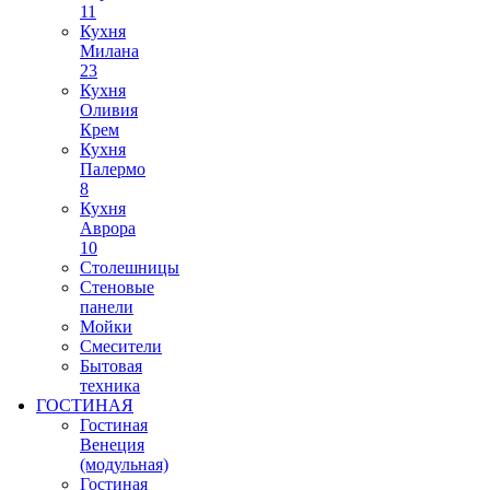
11
Кухня
Милана
23
Кухня
Оливия
Крем
Кухня
Палермо
8
Кухня
Аврора
10
Столешницы
Стеновые
панели
Мойки
Смесители
Бытовая
техника
ГОСТИНАЯ
Гостиная
Венеция
(модульная)
Гостиная