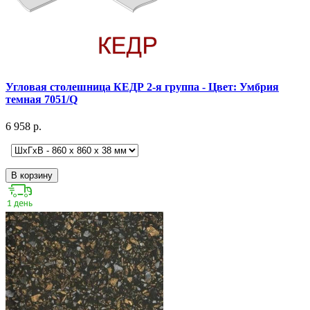
Угловая столешница КЕДР 2-я группа - Цвет: Умбрия
темная 7051/Q
6 958 р.
В корзину