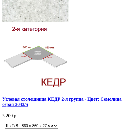
Угловая столешница КЕДР 2-я группа - Цвет: Семолина
серая 3043/S
5 200 р.