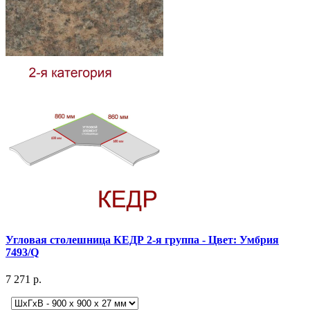
Угловая столешница КЕДР 2-я группа - Цвет: Умбрия
7493/Q
7 271 р.