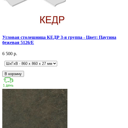
Угловая столешница КЕДР 3-я группа - Цвет: Паутина
бежевая 5126/E
6 500 р.
В корзину