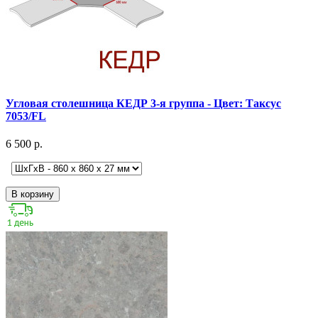
Угловая столешница КЕДР 3-я группа - Цвет: Таксус
7053/FL
6 500 р.
В корзину