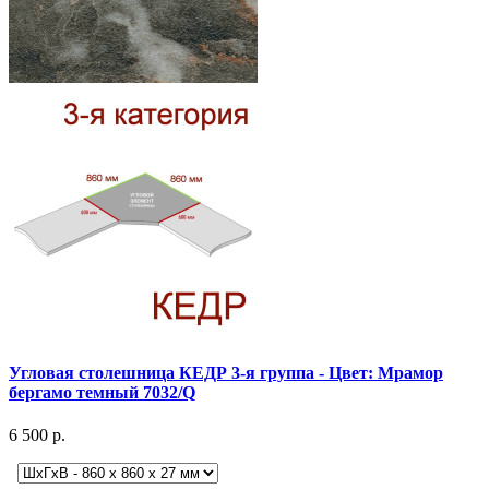
Угловая столешница КЕДР 3-я группа - Цвет: Мрамор
бергамо темный 7032/Q
6 500 р.