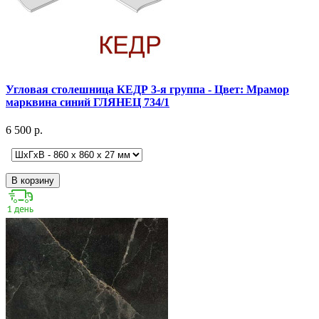
Угловая столешница КЕДР 3-я группа - Цвет: Мрамор
марквина синий ГЛЯНЕЦ 734/1
6 500 р.
В корзину