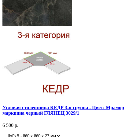
Угловая столешница КЕДР 3-я группа - Цвет: Мрамор
марквина черный ГЛЯНЕЦ 3029/1
6 500 р.