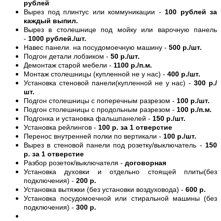
рублей
Вырез под плинтус или коммуникации -
100 рублей за
каждый выпил.
Вырез в столешнице под мойку или варочную панель
-
1000 рублей./шт.
Навес панели. на посудомоечную машину -
500 р./шт.
Подгон детали лобзиком -
50 р./шт.
Демонтаж старой мебели -
1100 р./п.м.
Монтаж столешницы (купленной не у нас) -
400 р./шт.
Установка стеновой панели(купленной не у нас) -
300 р./
шт.
Подгон столешницы с поперечным разрезом -
100 р./шт.
Подгон столешницы с продольным разрезом -
100 р./п.м.
Подгонка и установка фальшпанелей -
150 р./шт.
Установка рейлингов -
100 р. за 1 отверстие
Перенос внутренней полки по вертикали -
100 р./шт.
Вырез в стеновой панели под розетку/выключатель -
150
р. за 1 отверстие
Разбор розеток/выключателя -
договорная
Установка духовки и отдельно стоящей плиты(без
подключения) -
200 р.
Установка вытяжки (без установки воздуховода) -
600 р.
Установка посудомоечной или стиральной машины (без
подключения) -
300 р.