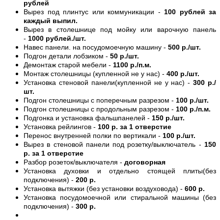
рублей
Вырез под плинтус или коммуникации -
100 рублей за
каждый выпил.
Вырез в столешнице под мойку или варочную панель
-
1000 рублей./шт.
Навес панели. на посудомоечную машину -
500 р./шт.
Подгон детали лобзиком -
50 р./шт.
Демонтаж старой мебели -
1100 р./п.м.
Монтаж столешницы (купленной не у нас) -
400 р./шт.
Установка стеновой панели(купленной не у нас) -
300 р./
шт.
Подгон столешницы с поперечным разрезом -
100 р./шт.
Подгон столешницы с продольным разрезом -
100 р./п.м.
Подгонка и установка фальшпанелей -
150 р./шт.
Установка рейлингов -
100 р. за 1 отверстие
Перенос внутренней полки по вертикали -
100 р./шт.
Вырез в стеновой панели под розетку/выключатель -
150
р. за 1 отверстие
Разбор розеток/выключателя -
договорная
Установка духовки и отдельно стоящей плиты(без
подключения) -
200 р.
Установка вытяжки (без установки воздуховода) -
600 р.
Установка посудомоечной или стиральной машины (без
подключения) -
300 р.