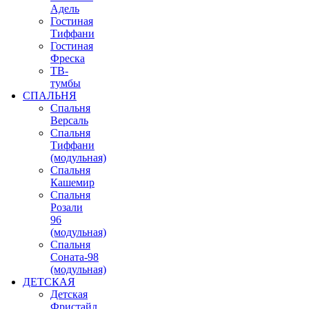
Адель
Гостиная
Тиффани
Гостиная
Фреска
ТВ-
тумбы
СПАЛЬНЯ
Спальня
Версаль
Спальня
Тиффани
(модульная)
Спальня
Кашемир
Спальня
Розали
96
(модульная)
Спальня
Соната-98
(модульная)
ДЕТСКАЯ
Детская
Фристайл