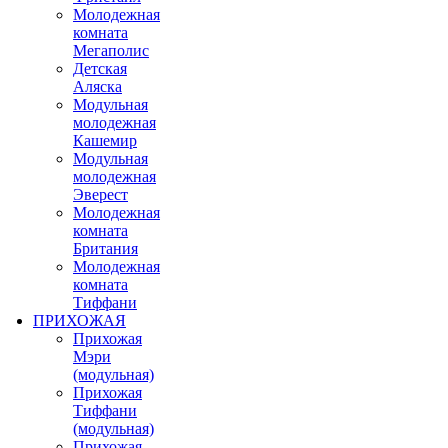
Молодежная
комната
Мегаполис
Детская
Аляска
Модульная
молодежная
Кашемир
Модульная
молодежная
Эверест
Молодежная
комната
Британия
Молодежная
комната
Тиффани
ПРИХОЖАЯ
Прихожая
Мэри
(модульная)
Прихожая
Тиффани
(модульная)
Прихожая