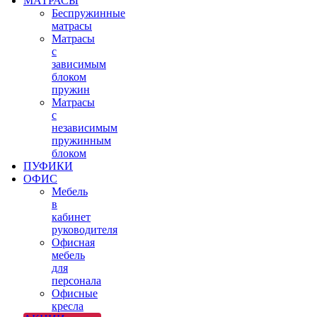
МАТРАСЫ
Беспружинные
матрасы
Матрасы
с
зависимым
блоком
пружин
Матрасы
с
независимым
пружинным
блоком
ПУФИКИ
ОФИС
Мебель
в
кабинет
руководителя
Офисная
мебель
для
персонала
Офисные
кресла