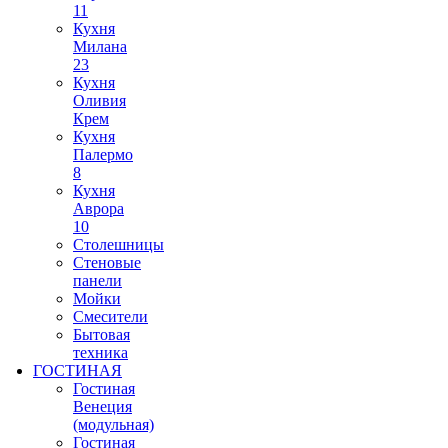
11
Кухня
Милана
23
Кухня
Оливия
Крем
Кухня
Палермо
8
Кухня
Аврора
10
Столешницы
Стеновые
панели
Мойки
Смесители
Бытовая
техника
ГОСТИНАЯ
Гостиная
Венеция
(модульная)
Гостиная