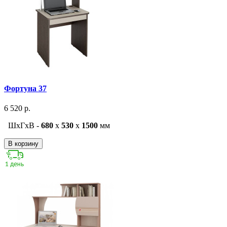
Фортуна 37
6 520 р.
ШxГxВ -
680
x
530
x
1500
мм
В корзину