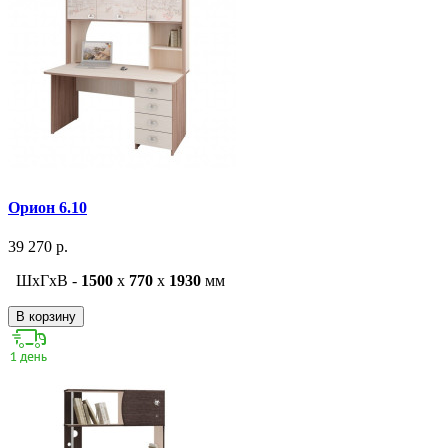
Орион 6.10
39 270 р.
ШxГxВ -
1500
x
770
x
1930
мм
В корзину