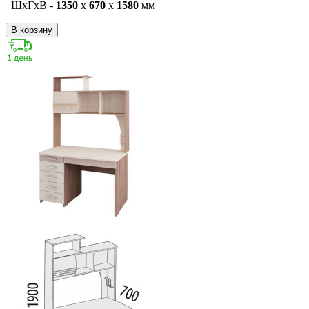
ШxГxВ -
1350
x
670
x
1580
мм
В корзину