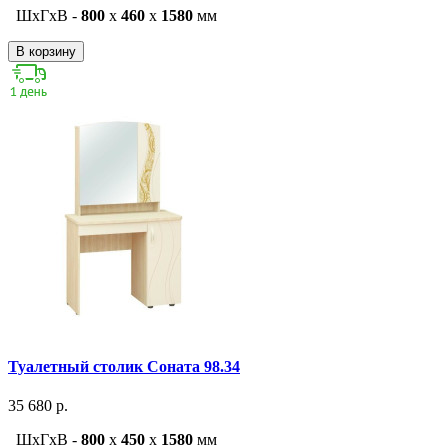
ШxГxВ -
800
x
460
x
1580
мм
В корзину
Туалетный столик Соната 98.34
35 680 р.
ШxГxВ -
800
x
450
x
1580
мм