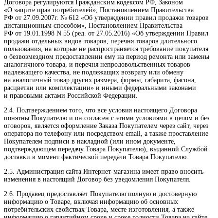
Договора регулируются Гражданским кодексом РФ, Законом
«О защите прав потребителей», Постановлением Правительства
РФ от 27.09.2007г. № 612 «Об утверждении правил продажи товаров
дистанционным способом», Постановлением Правительства
РФ от 19.01.1998 N 55 (ред. от 27.05.2016) «Об утверждении Правил
продажи отдельных видов товаров, перечня товаров длительного
пользования, на которые не распространяется требование покупателя
о безвозмездном предоставлении ему на период ремонта или замены
аналогичного товара, и перечня непродовольственных товаров
надлежащего качества, не подлежащих возврату или обмену
на аналогичный товар других размера, формы, габарита, фасона,
расцветки или комплектации» и иными федеральными законами
и правовыми актами Российской Федерации.
2.4. Подтверждением того, что все условия настоящего Договора
понятны Покупателю и он согласен с этими условиями в целом и без
оговорок, является оформление Заказа Покупателем через сайт, через
оператора по телефону или посредством email, а также проставление
Покупателем подписи в накладной (или ином документе,
подтверждающем передачу Товара Покупателю), выданной Службой
доставки в момент фактической передачи Товара Покупателю.
2.5. Администрация сайта Интернет-магазина имеет право вносить
изменения в настоящий Договор без уведомления Покупателя.
2.6. Продавец предоставляет Покупателю полную и достоверную
информацию о Товаре, включая информацию об основных
потребительских свойствах Товара, месте изготовления, а также
информацию о гарантийном сроке и сроке годности Товара на сайте