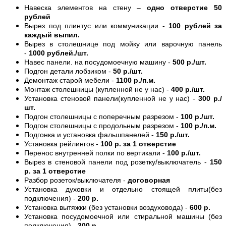
Навеска элементов на стену –
одно отверстие 50
рублей
Вырез под плинтус или коммуникации -
100 рублей за
каждый выпил.
Вырез в столешнице под мойку или варочную панель
-
1000 рублей./шт.
Навес панели. на посудомоечную машину -
500 р./шт.
Подгон детали лобзиком -
50 р./шт.
Демонтаж старой мебели -
1100 р./п.м.
Монтаж столешницы (купленной не у нас) -
400 р./шт.
Установка стеновой панели(купленной не у нас) -
300 р./
шт.
Подгон столешницы с поперечным разрезом -
100 р./шт.
Подгон столешницы с продольным разрезом -
100 р./п.м.
Подгонка и установка фальшпанелей -
150 р./шт.
Установка рейлингов -
100 р. за 1 отверстие
Перенос внутренней полки по вертикали -
100 р./шт.
Вырез в стеновой панели под розетку/выключатель -
150
р. за 1 отверстие
Разбор розеток/выключателя -
договорная
Установка духовки и отдельно стоящей плиты(без
подключения) -
200 р.
Установка вытяжки (без установки воздуховода) -
600 р.
Установка посудомоечной или стиральной машины (без
подключения) -
300 р.