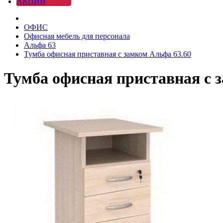
АКЦИИ
ОФИС
Офисная мебель для персонала
Альфа 63
Тумба офисная приставная с замком Альфа 63.60
Тумба офисная приставная с 