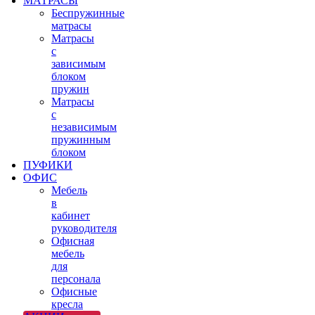
МАТРАСЫ
Беспружинные
матрасы
Матрасы
с
зависимым
блоком
пружин
Матрасы
с
независимым
пружинным
блоком
ПУФИКИ
ОФИС
Мебель
в
кабинет
руководителя
Офисная
мебель
для
персонала
Офисные
кресла