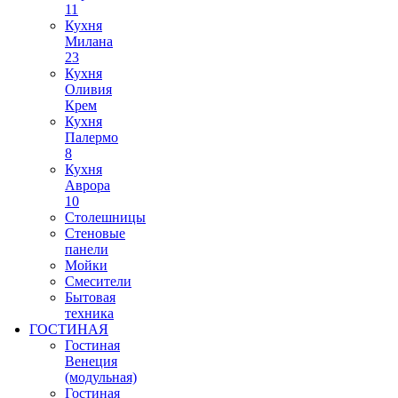
11
Кухня
Милана
23
Кухня
Оливия
Крем
Кухня
Палермо
8
Кухня
Аврора
10
Столешницы
Стеновые
панели
Мойки
Смесители
Бытовая
техника
ГОСТИНАЯ
Гостиная
Венеция
(модульная)
Гостиная