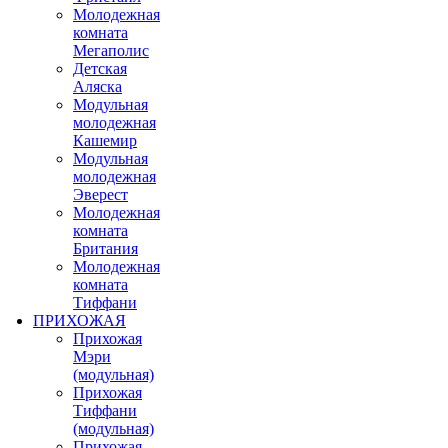
Молодежная
комната
Мегаполис
Детская
Аляска
Модульная
молодежная
Кашемир
Модульная
молодежная
Эверест
Молодежная
комната
Британия
Молодежная
комната
Тиффани
ПРИХОЖАЯ
Прихожая
Мэри
(модульная)
Прихожая
Тиффани
(модульная)
Прихожая