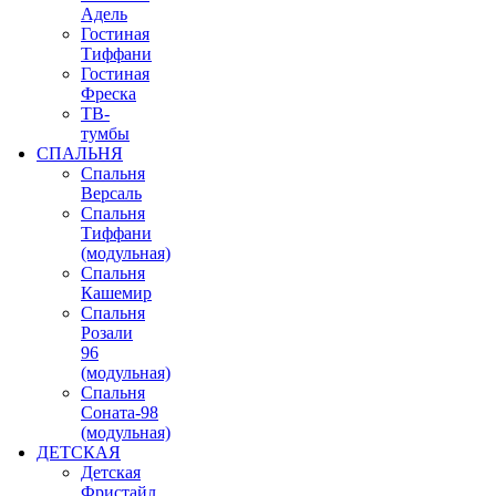
Адель
Гостиная
Тиффани
Гостиная
Фреска
ТВ-
тумбы
СПАЛЬНЯ
Спальня
Версаль
Спальня
Тиффани
(модульная)
Спальня
Кашемир
Спальня
Розали
96
(модульная)
Спальня
Соната-98
(модульная)
ДЕТСКАЯ
Детская
Фристайл