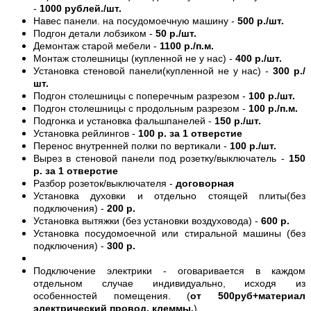
-
1000 рублей./шт.
Навес панели. на посудомоечную машину -
500 р./шт.
Подгон детали лобзиком -
50 р./шт.
Демонтаж старой мебели -
1100 р./п.м.
Монтаж столешницы (купленной не у нас) -
400 р./шт.
Установка стеновой панели(купленной не у нас) -
300 р./
шт.
Подгон столешницы с поперечным разрезом -
100 р./шт.
Подгон столешницы с продольным разрезом -
100 р./п.м.
Подгонка и установка фальшпанелей -
150 р./шт.
Установка рейлингов -
100 р. за 1 отверстие
Перенос внутренней полки по вертикали -
100 р./шт.
Вырез в стеновой панели под розетку/выключатель -
150
р. за 1 отверстие
Разбор розеток/выключателя -
договорная
Установка духовки и отдельно стоящей плиты(без
подключения) -
200 р.
Установка вытяжки (без установки воздуховода) -
600 р.
Установка посудомоечной или стиральной машины (без
подключения) -
300 р.
Подключение электрики - оговаривается в каждом
отдельном случае индивидуально, исходя из
особенностей помещения. (
от 500руб+материал
электрический провод, клеммы.
)