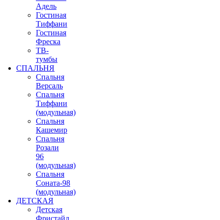
Адель
Гостиная
Тиффани
Гостиная
Фреска
ТВ-
тумбы
СПАЛЬНЯ
Спальня
Версаль
Спальня
Тиффани
(модульная)
Спальня
Кашемир
Спальня
Розали
96
(модульная)
Спальня
Соната-98
(модульная)
ДЕТСКАЯ
Детская
Фристайл