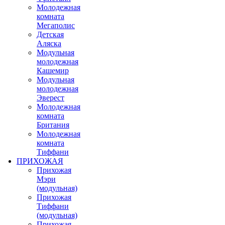
Молодежная
комната
Мегаполис
Детская
Аляска
Модульная
молодежная
Кашемир
Модульная
молодежная
Эверест
Молодежная
комната
Британия
Молодежная
комната
Тиффани
ПРИХОЖАЯ
Прихожая
Мэри
(модульная)
Прихожая
Тиффани
(модульная)
Прихожая