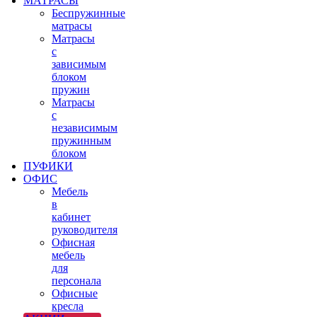
МАТРАСЫ
Беспружинные
матрасы
Матрасы
с
зависимым
блоком
пружин
Матрасы
с
независимым
пружинным
блоком
ПУФИКИ
ОФИС
Мебель
в
кабинет
руководителя
Офисная
мебель
для
персонала
Офисные
кресла