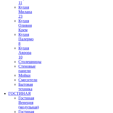
11
Кухня
Милана
23
Кухня
Оливия
Крем
Кухня
Палермо
8
Кухня
Аврора
10
Столешницы
Стеновые
панели
Мойки
Смесители
Бытовая
техника
ГОСТИНАЯ
Гостиная
Венеция
(модульная)
Гостиная