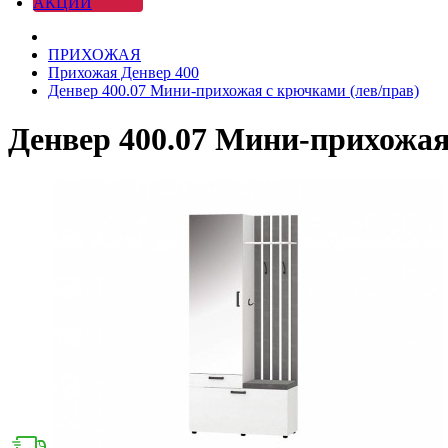
АКЦИИ
ПРИХОЖАЯ
Прихожая Денвер 400
Денвер 400.07 Мини-прихожая с крючками (лев/прав)
Денвер 400.07 Мини-прихожая