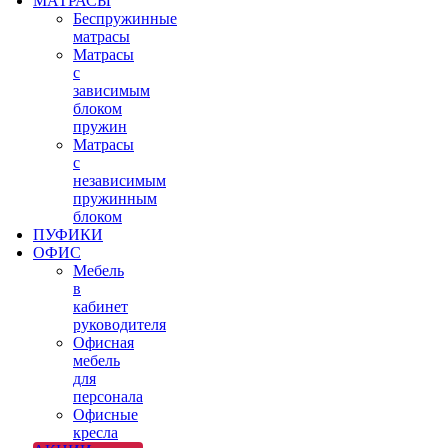
МАТРАСЫ
Беспружинные
матрасы
Матрасы
с
зависимым
блоком
пружин
Матрасы
с
независимым
пружинным
блоком
ПУФИКИ
ОФИС
Мебель
в
кабинет
руководителя
Офисная
мебель
для
персонала
Офисные
кресла