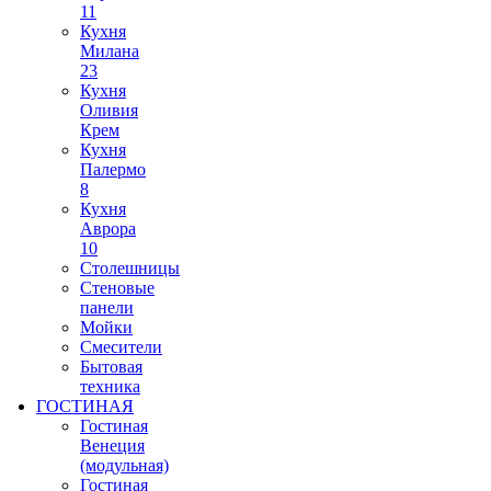
11
Кухня
Милана
23
Кухня
Оливия
Крем
Кухня
Палермо
8
Кухня
Аврора
10
Столешницы
Стеновые
панели
Мойки
Смесители
Бытовая
техника
ГОСТИНАЯ
Гостиная
Венеция
(модульная)
Гостиная