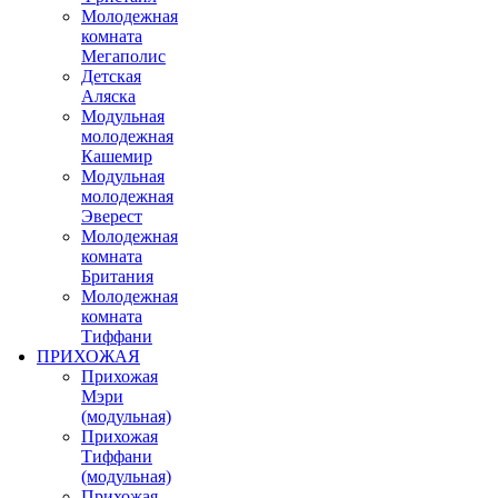
Молодежная
комната
Мегаполис
Детская
Аляска
Модульная
молодежная
Кашемир
Модульная
молодежная
Эверест
Молодежная
комната
Британия
Молодежная
комната
Тиффани
ПРИХОЖАЯ
Прихожая
Мэри
(модульная)
Прихожая
Тиффани
(модульная)
Прихожая