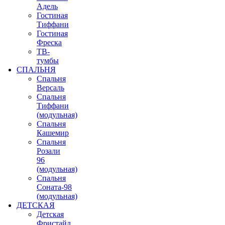
Адель
Гостиная
Тиффани
Гостиная
Фреска
ТВ-
тумбы
СПАЛЬНЯ
Спальня
Версаль
Спальня
Тиффани
(модульная)
Спальня
Кашемир
Спальня
Розали
96
(модульная)
Спальня
Соната-98
(модульная)
ДЕТСКАЯ
Детская
Фристайл