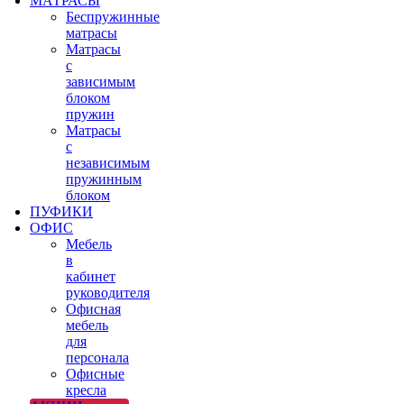
МАТРАСЫ
Беспружинные
матрасы
Матрасы
с
зависимым
блоком
пружин
Матрасы
с
независимым
пружинным
блоком
ПУФИКИ
ОФИС
Мебель
в
кабинет
руководителя
Офисная
мебель
для
персонала
Офисные
кресла