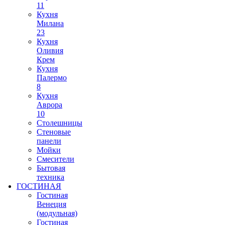
11
Кухня
Милана
23
Кухня
Оливия
Крем
Кухня
Палермо
8
Кухня
Аврора
10
Столешницы
Стеновые
панели
Мойки
Смесители
Бытовая
техника
ГОСТИНАЯ
Гостиная
Венеция
(модульная)
Гостиная