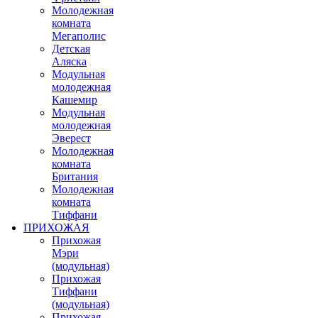
Молодежная
комната
Мегаполис
Детская
Аляска
Модульная
молодежная
Кашемир
Модульная
молодежная
Эверест
Молодежная
комната
Британия
Молодежная
комната
Тиффани
ПРИХОЖАЯ
Прихожая
Мэри
(модульная)
Прихожая
Тиффани
(модульная)
Прихожая