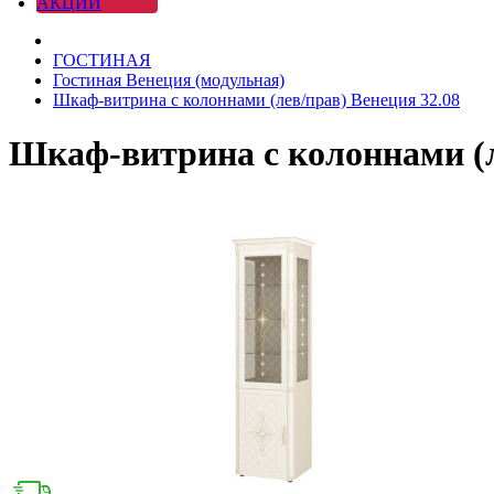
АКЦИИ
ГОСТИНАЯ
Гостиная Венеция (модульная)
Шкаф-витрина с колоннами (лев/прав) Венеция 32.08
Шкаф-витрина с колоннами (л