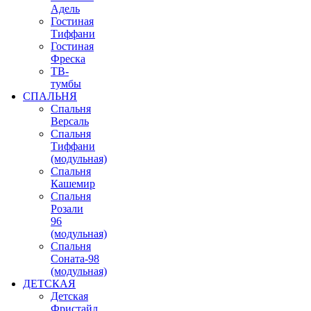
Адель
Гостиная
Тиффани
Гостиная
Фреска
ТВ-
тумбы
СПАЛЬНЯ
Спальня
Версаль
Спальня
Тиффани
(модульная)
Спальня
Кашемир
Спальня
Розали
96
(модульная)
Спальня
Соната-98
(модульная)
ДЕТСКАЯ
Детская
Фристайл