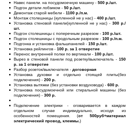
Навес панели. на посудомоечную машину -
500 р./шт.
Подгон детали лобзиком -
50 р./шт.
Демонтаж старой мебели -
1100 р./п.м.
Монтаж столешницы (купленной не у нас) -
400 р./шт.
Установка стеновой панели(купленной не у нас) -
300 р./
шт.
Подгон столешницы с поперечным разрезом -
100 р./шт.
Подгон столешницы с продольным разрезом -
100 р./п.м.
Подгонка и установка фальшпанелей -
150 р./шт.
Установка рейлингов -
100 р. за 1 отверстие
Перенос внутренней полки по вертикали -
100 р./шт.
Вырез в стеновой панели под розетку/выключатель -
150
р. за 1 отверстие
Разбор розеток/выключателя -
договорная
Установка духовки и отдельно стоящей плиты(без
подключения) -
200 р.
Установка вытяжки (без установки воздуховода) -
600 р.
Установка посудомоечной или стиральной машины (без
подключения) -
300 р.
Подключение электрики - оговаривается в каждом
отдельном случае индивидуально, исходя из
особенностей помещения. (
от 500руб+материал
электрический провод, клеммы.
)