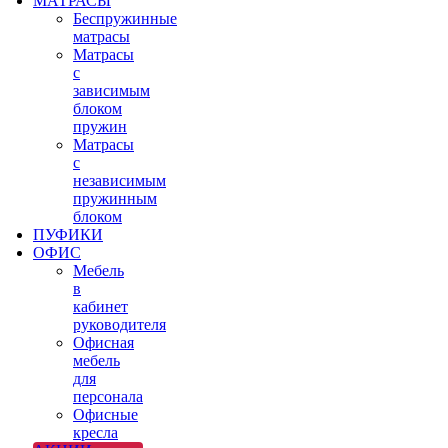
МАТРАСЫ
Беспружинные
матрасы
Матрасы
с
зависимым
блоком
пружин
Матрасы
с
независимым
пружинным
блоком
ПУФИКИ
ОФИС
Мебель
в
кабинет
руководителя
Офисная
мебель
для
персонала
Офисные
кресла