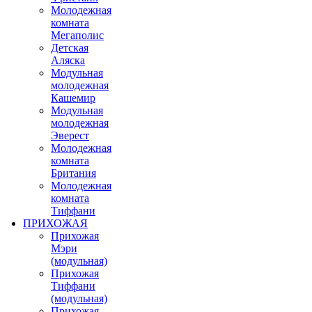
Молодежная
комната
Мегаполис
Детская
Аляска
Модульная
молодежная
Кашемир
Модульная
молодежная
Эверест
Молодежная
комната
Британия
Молодежная
комната
Тиффани
ПРИХОЖАЯ
Прихожая
Мэри
(модульная)
Прихожая
Тиффани
(модульная)
Прихожая