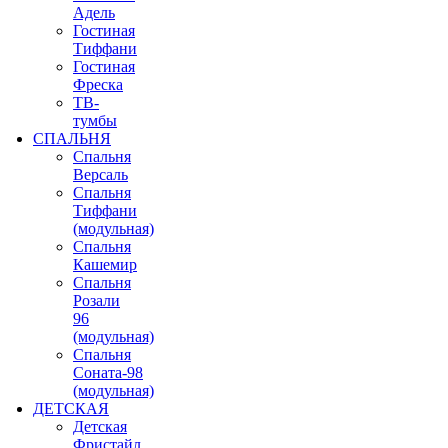
Адель
Гостиная
Тиффани
Гостиная
Фреска
ТВ-
тумбы
СПАЛЬНЯ
Спальня
Версаль
Спальня
Тиффани
(модульная)
Спальня
Кашемир
Спальня
Розали
96
(модульная)
Спальня
Соната-98
(модульная)
ДЕТСКАЯ
Детская
Фристайл