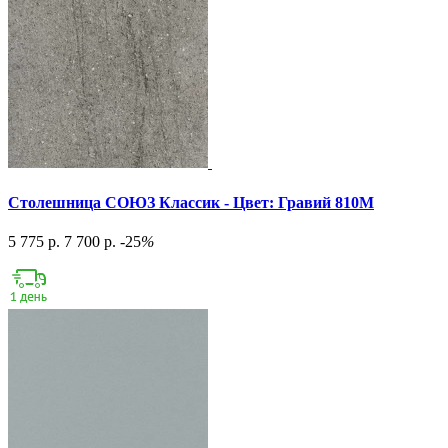
Столешница СОЮЗ Классик - Цвет: Гравий 810М
5 775 р.
7 700 р.
-25
%