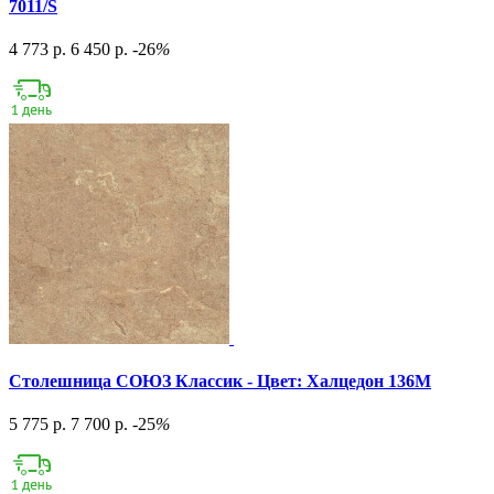
7011/S
4 773 р.
6 450 р.
-26
%
Столешница СОЮЗ Классик - Цвет: Халцедон 136М
5 775 р.
7 700 р.
-25
%