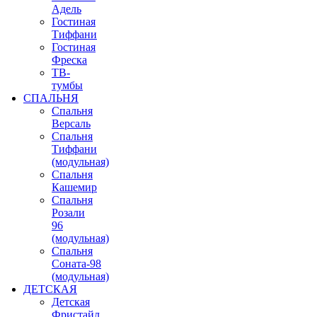
Адель
Гостиная
Тиффани
Гостиная
Фреска
ТВ-
тумбы
СПАЛЬНЯ
Спальня
Версаль
Спальня
Тиффани
(модульная)
Спальня
Кашемир
Спальня
Розали
96
(модульная)
Спальня
Соната-98
(модульная)
ДЕТСКАЯ
Детская
Фристайл