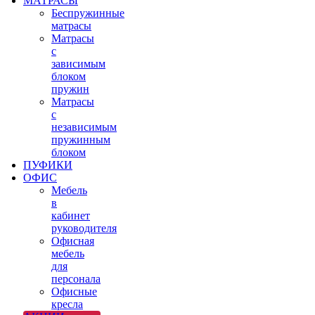
МАТРАСЫ
Беспружинные
матрасы
Матрасы
с
зависимым
блоком
пружин
Матрасы
с
независимым
пружинным
блоком
ПУФИКИ
ОФИС
Мебель
в
кабинет
руководителя
Офисная
мебель
для
персонала
Офисные
кресла