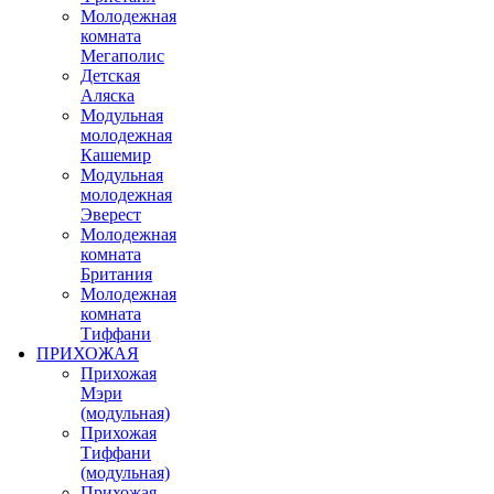
Молодежная
комната
Мегаполис
Детская
Аляска
Модульная
молодежная
Кашемир
Модульная
молодежная
Эверест
Молодежная
комната
Британия
Молодежная
комната
Тиффани
ПРИХОЖАЯ
Прихожая
Мэри
(модульная)
Прихожая
Тиффани
(модульная)
Прихожая