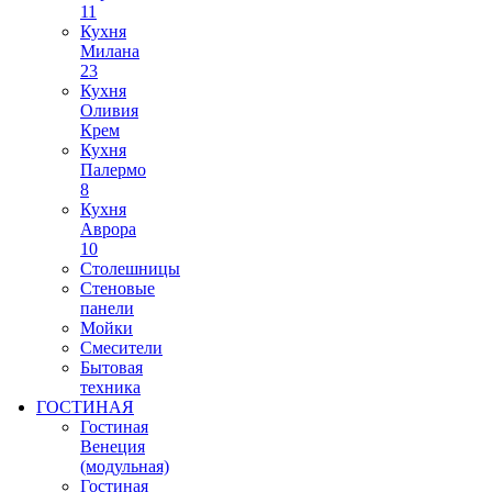
11
Кухня
Милана
23
Кухня
Оливия
Крем
Кухня
Палермо
8
Кухня
Аврора
10
Столешницы
Стеновые
панели
Мойки
Смесители
Бытовая
техника
ГОСТИНАЯ
Гостиная
Венеция
(модульная)
Гостиная