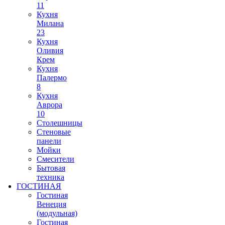
11
Кухня
Милана
23
Кухня
Оливия
Крем
Кухня
Палермо
8
Кухня
Аврора
10
Столешницы
Стеновые
панели
Мойки
Смесители
Бытовая
техника
ГОСТИНАЯ
Гостиная
Венеция
(модульная)
Гостиная