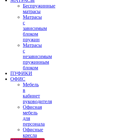
МАТРАСЫ
Беспружинные
матрасы
Матрасы
с
зависимым
блоком
пружин
Матрасы
с
независимым
пружинным
блоком
ПУФИКИ
ОФИС
Мебель
в
кабинет
руководителя
Офисная
мебель
для
персонала
Офисные
кресла