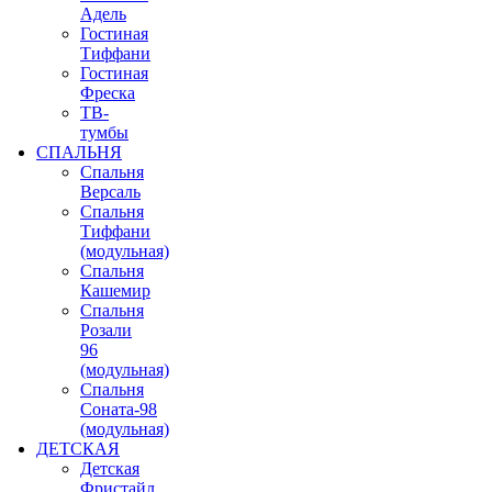
Адель
Гостиная
Тиффани
Гостиная
Фреска
ТВ-
тумбы
СПАЛЬНЯ
Спальня
Версаль
Спальня
Тиффани
(модульная)
Спальня
Кашемир
Спальня
Розали
96
(модульная)
Спальня
Соната-98
(модульная)
ДЕТСКАЯ
Детская
Фристайл