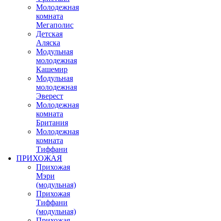
Молодежная
комната
Мегаполис
Детская
Аляска
Модульная
молодежная
Кашемир
Модульная
молодежная
Эверест
Молодежная
комната
Британия
Молодежная
комната
Тиффани
ПРИХОЖАЯ
Прихожая
Мэри
(модульная)
Прихожая
Тиффани
(модульная)
Прихожая