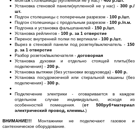
Монтаж столешницы (купленной не у нас) -
400 р./шт.
Установка стеновой панели(купленной не у нас) -
300 р./
шт.
Подгон столешницы с поперечным разрезом -
100 р./шт.
Подгон столешницы с продольным разрезом -
100 р./п.м.
Подгонка и установка фальшпанелей -
150 р./шт.
Установка рейлингов -
100 р. за 1 отверстие
Перенос внутренней полки по вертикали -
100 р./шт.
Вырез в стеновой панели под розетку/выключатель -
150
р. за 1 отверстие
Разбор розеток/выключателя -
договорная
Установка духовки и отдельно стоящей плиты(без
подключения) -
200 р.
Установка вытяжки (без установки воздуховода) -
600 р.
Установка посудомоечной или стиральной машины (без
подключения) -
300 р.
Подключение электрики - оговаривается в каждом
отдельном случае индивидуально, исходя из
особенностей помещения. (
от 500руб+материал
электрический провод, клеммы.
)
ВНИМАНИЕ!!!
Монтажники не подключают газовое и
сантехническое оборудование.