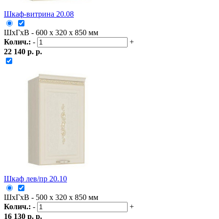
Шкаф-витрина 20.08
ШxГxВ - 600 x 320 x 850 мм
Колич.:
-
+
22 140 р. р.
Шкаф лев/пр 20.10
ШxГxВ - 500 x 320 x 850 мм
Колич.:
-
+
16 130 р. р.