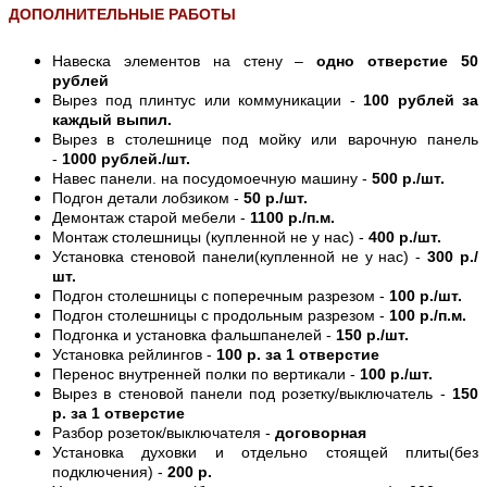
ДОПОЛНИТЕЛЬНЫЕ РАБОТЫ
Навеска элементов на стену –
одно отверстие 50
рублей
Вырез под плинтус или коммуникации -
100 рублей за
каждый выпил.
Вырез в столешнице под мойку или варочную панель
-
1000 рублей./шт.
Навес панели. на посудомоечную машину -
500 р./шт.
Подгон детали лобзиком -
50 р./шт.
Демонтаж старой мебели -
1100 р./п.м.
Монтаж столешницы (купленной не у нас) -
400 р./шт.
Установка стеновой панели(купленной не у нас) -
300 р./
шт.
Подгон столешницы с поперечным разрезом -
100 р./шт.
Подгон столешницы с продольным разрезом -
100 р./п.м.
Подгонка и установка фальшпанелей -
150 р./шт.
Установка рейлингов -
100 р. за 1 отверстие
Перенос внутренней полки по вертикали -
100 р./шт.
Вырез в стеновой панели под розетку/выключатель -
150
р. за 1 отверстие
Разбор розеток/выключателя -
договорная
Установка духовки и отдельно стоящей плиты(без
подключения) -
200 р.