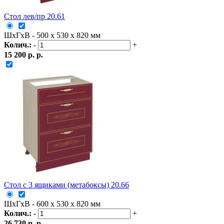
Стол лев/пр 20.61
ШxГxВ - 500 x 530 x 820 мм
Колич.:
-
+
15 200 р. р.
Стол с 3 ящиками (метабоксы) 20.66
ШxГxВ - 600 x 530 x 820 мм
Колич.:
-
+
26 730 р. р.