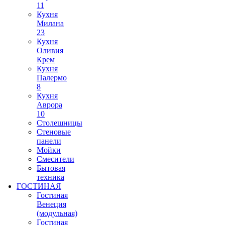
11
Кухня
Милана
23
Кухня
Оливия
Крем
Кухня
Палермо
8
Кухня
Аврора
10
Столешницы
Стеновые
панели
Мойки
Смесители
Бытовая
техника
ГОСТИНАЯ
Гостиная
Венеция
(модульная)
Гостиная