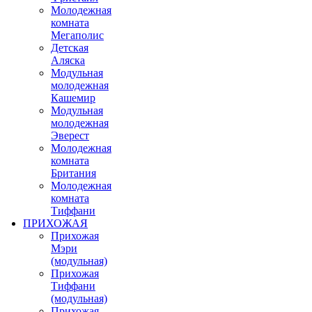
Молодежная
комната
Мегаполис
Детская
Аляска
Модульная
молодежная
Кашемир
Модульная
молодежная
Эверест
Молодежная
комната
Британия
Молодежная
комната
Тиффани
ПРИХОЖАЯ
Прихожая
Мэри
(модульная)
Прихожая
Тиффани
(модульная)
Прихожая