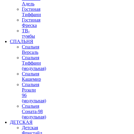
Адель
Гостиная
Тиффани
Гостиная
Фреска
ТВ-
тумбы
СПАЛЬНЯ
Спальня
Версаль
Спальня
Тиффани
(модульная)
Спальня
Кашемир
Спальня
Розали
96
(модульная)
Спальня
Соната-98
(модульная)
ДЕТСКАЯ
Детская
Фристайл