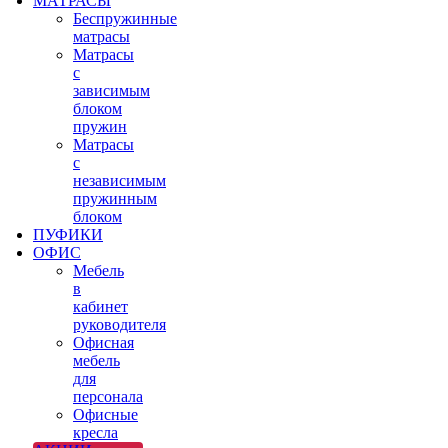
МАТРАСЫ
Беспружинные
матрасы
Матрасы
с
зависимым
блоком
пружин
Матрасы
с
независимым
пружинным
блоком
ПУФИКИ
ОФИС
Мебель
в
кабинет
руководителя
Офисная
мебель
для
персонала
Офисные
кресла