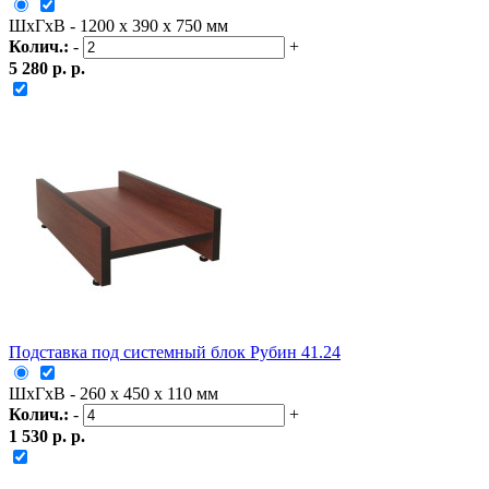
ШxГxВ - 1200 x 390 x 750 мм
Колич.:
-
+
5 280 р. р.
Подставка под системный блок Рубин 41.24
ШxГxВ - 260 x 450 x 110 мм
Колич.:
-
+
1 530 р. р.