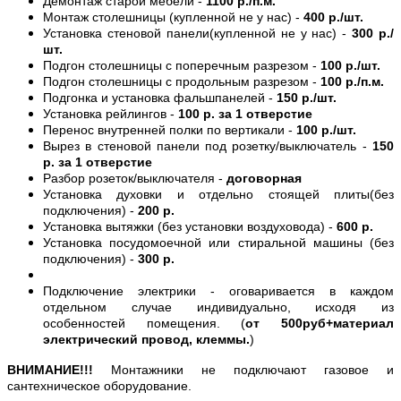
Демонтаж старой мебели -
1100 р./п.м.
Монтаж столешницы (купленной не у нас) -
400 р./шт.
Установка стеновой панели(купленной не у нас) -
300 р./
шт.
Подгон столешницы с поперечным разрезом -
100 р./шт.
Подгон столешницы с продольным разрезом -
100 р./п.м.
Подгонка и установка фальшпанелей -
150 р./шт.
Установка рейлингов -
100 р. за 1 отверстие
Перенос внутренней полки по вертикали -
100 р./шт.
Вырез в стеновой панели под розетку/выключатель -
150
р. за 1 отверстие
Разбор розеток/выключателя -
договорная
Установка духовки и отдельно стоящей плиты(без
подключения) -
200 р.
Установка вытяжки (без установки воздуховода) -
600 р.
Установка посудомоечной или стиральной машины (без
подключения) -
300 р.
Подключение электрики - оговаривается в каждом
отдельном случае индивидуально, исходя из
особенностей помещения. (
от 500руб+материал
электрический провод, клеммы.
)
ВНИМАНИЕ!!!
Монтажники не подключают газовое и
сантехническое оборудование.