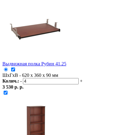
Выдвижная полка Рубин 41.25
ШxГxВ - 620 x 360 x 90 мм
Колич.:
-
+
3 530 р. р.