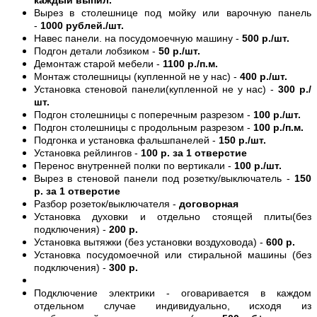
Вырез в столешнице под мойку или варочную панель
-
1000 рублей./шт.
Навес панели. на посудомоечную машину -
500 р./шт.
Подгон детали лобзиком -
50 р./шт.
Демонтаж старой мебели -
1100 р./п.м.
Монтаж столешницы (купленной не у нас) -
400 р./шт.
Установка стеновой панели(купленной не у нас) -
300 р./
шт.
Подгон столешницы с поперечным разрезом -
100 р./шт.
Подгон столешницы с продольным разрезом -
100 р./п.м.
Подгонка и установка фальшпанелей -
150 р./шт.
Установка рейлингов -
100 р. за 1 отверстие
Перенос внутренней полки по вертикали -
100 р./шт.
Вырез в стеновой панели под розетку/выключатель -
150
р. за 1 отверстие
Разбор розеток/выключателя -
договорная
Установка духовки и отдельно стоящей плиты(без
подключения) -
200 р.
Установка вытяжки (без установки воздуховода) -
600 р.
Установка посудомоечной или стиральной машины (без
подключения) -
300 р.
Подключение электрики - оговаривается в каждом
отдельном случае индивидуально, исходя из