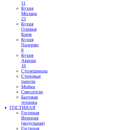
11
Кухня
Милана
23
Кухня
Оливия
Крем
Кухня
Палермо
8
Кухня
Аврора
10
Столешницы
Стеновые
панели
Мойки
Смесители
Бытовая
техника
ГОСТИНАЯ
Гостиная
Венеция
(модульная)
Гостиная