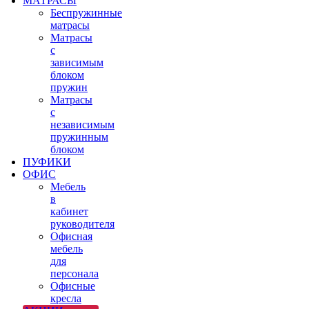
МАТРАСЫ
Беспружинные
матрасы
Матрасы
с
зависимым
блоком
пружин
Матрасы
с
независимым
пружинным
блоком
ПУФИКИ
ОФИС
Мебель
в
кабинет
руководителя
Офисная
мебель
для
персонала
Офисные
кресла