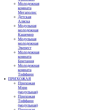
Молодежная
комната
Мегаполис
Детская
Аляска
Модульная
молодежная
Кашемир
Модульная
молодежная
Эверест
Молодежная
комната
Британия
Молодежная
комната
Тиффани
ПРИХОЖАЯ
Прихожая
Мэри
(модульная)
Прихожая
Тиффани
(модульная)
Прихожая