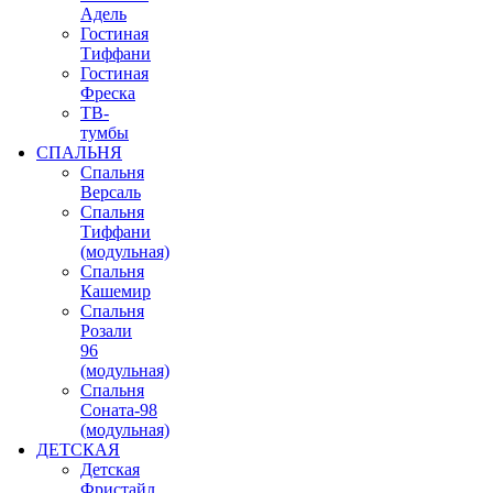
Адель
Гостиная
Тиффани
Гостиная
Фреска
ТВ-
тумбы
СПАЛЬНЯ
Спальня
Версаль
Спальня
Тиффани
(модульная)
Спальня
Кашемир
Спальня
Розали
96
(модульная)
Спальня
Соната-98
(модульная)
ДЕТСКАЯ
Детская
Фристайл