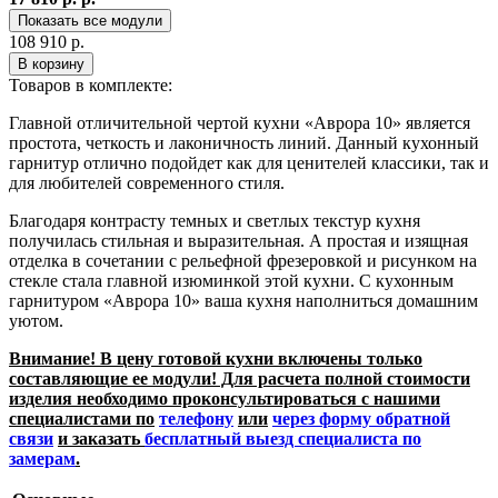
Показать все модули
108 910 р.
В корзину
Товаров в комплекте:
Главной отличительной чертой кухни «Аврора 10» является
простота, четкость и лаконичность линий. Данный кухонный
гарнитур отлично подойдет как для ценителей классики, так и
для любителей современного стиля.
Благодаря контрасту темных и светлых текстур кухня
получилась стильная и выразительная. А простая и изящная
отделка в сочетании с рельефной фрезеровкой и рисунком на
стекле стала главной изюминкой этой кухни. С кухонным
гарнитуром «Аврора 10» ваша кухня наполниться домашним
уютом.
Внимание! В цену готовой кухни включены только
составляющие ее модули! Для расчета полной стоимости
изделия необходимо проконсультироваться с нашими
специалистами по
телефону
или
через форму обратной
связи
и заказать
бесплатный выезд специалиста по
замерам
.