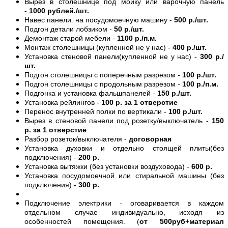
Вырез в столешнице под мойку или варочную панель
-
1000 рублей./шт.
Навес панели. на посудомоечную машину -
500 р./шт.
Подгон детали лобзиком -
50 р./шт.
Демонтаж старой мебели -
1100 р./п.м.
Монтаж столешницы (купленной не у нас) -
400 р./шт.
Установка стеновой панели(купленной не у нас) -
300 р./
шт.
Подгон столешницы с поперечным разрезом -
100 р./шт.
Подгон столешницы с продольным разрезом -
100 р./п.м.
Подгонка и установка фальшпанелей -
150 р./шт.
Установка рейлингов -
100 р. за 1 отверстие
Перенос внутренней полки по вертикали -
100 р./шт.
Вырез в стеновой панели под розетку/выключатель -
150
р. за 1 отверстие
Разбор розеток/выключателя -
договорная
Установка духовки и отдельно стоящей плиты(без
подключения) -
200 р.
Установка вытяжки (без установки воздуховода) -
600 р.
Установка посудомоечной или стиральной машины (без
подключения) -
300 р.
Подключение электрики - оговаривается в каждом
отдельном случае индивидуально, исходя из
особенностей помещения. (
от 500руб+материал