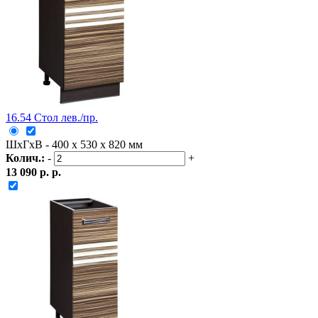
16.54 Стол лев./пр.
ШxГxВ - 400 x 530 x 820 мм
Колич.:
-
+
13 090 р. р.