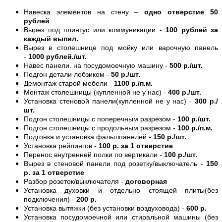
Навеска элементов на стену –
одно отверстие 50
рублей
Вырез под плинтус или коммуникации -
100 рублей за
каждый выпил.
Вырез в столешнице под мойку или варочную панель
-
1000 рублей./шт.
Навес панели. на посудомоечную машину -
500 р./шт.
Подгон детали лобзиком -
50 р./шт.
Демонтаж старой мебели -
1100 р./п.м.
Монтаж столешницы (купленной не у нас) -
400 р./шт.
Установка стеновой панели(купленной не у нас) -
300 р./
шт.
Подгон столешницы с поперечным разрезом -
100 р./шт.
Подгон столешницы с продольным разрезом -
100 р./п.м.
Подгонка и установка фальшпанелей -
150 р./шт.
Установка рейлингов -
100 р. за 1 отверстие
Перенос внутренней полки по вертикали -
100 р./шт.
Вырез в стеновой панели под розетку/выключатель -
150
р. за 1 отверстие
Разбор розеток/выключателя -
договорная
Установка духовки и отдельно стоящей плиты(без
подключения) -
200 р.
Установка вытяжки (без установки воздуховода) -
600 р.
Установка посудомоечной или стиральной машины (без