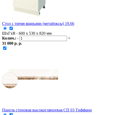
Стол с тремя ящиками (метабоксы) 19.66
ШxГxВ - 600 x 530 x 820 мм
Колич.:
-
+
31 000 р. р.
Панель стеновая высокоглянцевая СП 03 Тиффани