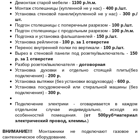
Демонтаж старой мебели -
1100 р./п.м.
Монтаж столешницы (купленной не у нас) -
400 р./шт.
Установка стеновой панели(купленной не у нас) -
300 р./
шт.
Подгон столешницы с поперечным разрезом -
100 р./шт.
Подгон столешницы с продольным разрезом -
100 р./п.м.
Подгонка и установка фальшпанелей -
150 р./шт.
Установка рейлингов -
100 р. за 1 отверстие
Перенос внутренней полки по вертикали -
100 р./шт.
Вырез в стеновой панели под розетку/выключатель -
150
р. за 1 отверстие
Разбор розеток/выключателя -
договорная
Установка духовки и отдельно стоящей плиты(без
подключения) -
200 р.
Установка вытяжки (без установки воздуховода) -
600 р.
Установка посудомоечной или стиральной машины (без
подключения) -
300 р.
Подключение электрики - оговаривается в каждом
отдельном случае индивидуально, исходя из
особенностей помещения. (
от 500руб+материал
электрический провод, клеммы.
)
ВНИМАНИЕ!!!
Монтажники не подключают газовое и
сантехническое оборудование.