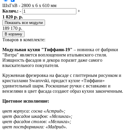
ШxГxВ - 2800 x 6 x 610 мм
Колич.:
-
+
1 820 р. р.
Показать все модули
189 170 р.
В корзину
Товаров в комплекте:
Модульная кухня "Тиффани-19"
– новинка от фабрики
"Витра" является воплощением итальянского стиля.
Изящность фасадов и декора поразит даже самого
взыскательного покупателя.
Кружевная фрезеровка на фасаде с глиттерным рисунком и
кристаллами Swarovski, придаст кухне «Тиффани»
удивительный шарм. Роскошные ручки с вставками и
вензелями в цвет фасада создают образ кухни законченным.
Цветовое исполнение:
цвет корпуса: сосна «Астрид»;
цвет фасадов шкафов: «Мелинга»;
цвет фасадов столов: «Мелинга»;
цвет постформинга: «Мадрид».