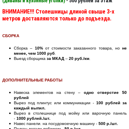
(диваны и кухонные уголки)
- 500 рублей за этаж
ВНИМАНИЕ!!! Столешницы длиной свыше 3-х
метров доставляются только до подъезда.
СБОРКА
Сборка –
10%
от стоимости заказанного товара, но
не
менее, чем 1000 руб
.
Выезд сборщика
за МКАД
–
20 руб./км
.
ДОПОЛНИТЕЛЬНЫЕ РАБОТЫ
Навеска элементов на стену –
одно отверстие 50
рублей
Вырез под плинтус или коммуникации -
100 рублей за
каждый выпил.
Вырез в столешнице под мойку или варочную панель
-
1000 рублей./шт.
Навес панели. на посудомоечную машину -
500 р./шт.
Подгон детали лобзиком -
50 р./шт.