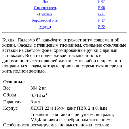
-
Лен
F-07
-
Слоновая кость
F-08
-
Тростник
F-11
-
Королевский опал
F-17
-
Мадрид
F-22
Кухня "Палермо 8", как-будто, отражает ритм современной
жизни. Фасады с глянцевым тиснением, стильные стеклянные
вставки на светлом фоне, хромированные ручки с яркими
вставками. Все это подчеркивает насыщенность и
динамичность сегодняшней жизни. Этот набор непременно
понравиться людям, которые привыкли стремиться вперед и
жить полной жизнью.
Основные
Вес
304.2 кг
3
Объём
0.714 м
Гарантия
8 лет
Корпус
ЛДСП 22 и 16мм, кант ПВХ 2 и 0,4мм
стеклянные вставки с рисунком; витражи;
МДФ вставки с серебристым тиснением;
Особенности
регулируемые по высоте ножки столов;