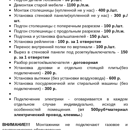
Демонтаж старой мебели -
1100 р./п.м.
Монтаж столешницы (купленной не у нас) -
400 р./шт.
Установка стеновой панели(купленной не у нас) -
300 р./
шт.
Подгон столешницы с поперечным разрезом -
100 р./шт.
Подгон столешницы с продольным разрезом -
100 р./п.м.
Подгонка и установка фальшпанелей -
150 р./шт.
Установка рейлингов -
100 р. за 1 отверстие
Перенос внутренней полки по вертикали -
100 р./шт.
Вырез в стеновой панели под розетку/выключатель -
150
р. за 1 отверстие
Разбор розеток/выключателя -
договорная
Установка духовки и отдельно стоящей плиты(без
подключения) -
200 р.
Установка вытяжки (без установки воздуховода) -
600 р.
Установка посудомоечной или стиральной машины (без
подключения) -
300 р.
Подключение электрики - оговаривается в каждом
отдельном случае индивидуально, исходя из
особенностей помещения. (
от 500руб+материал
электрический провод, клеммы.
)
ВНИМАНИЕ!!!
Монтажники не подключают газовое и
сантехническое оборудование.