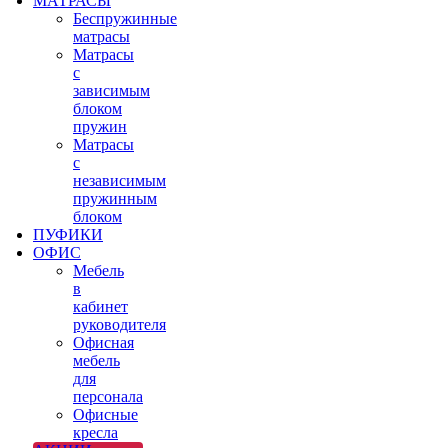
МАТРАСЫ
Беспружинные
матрасы
Матрасы
с
зависимым
блоком
пружин
Матрасы
с
независимым
пружинным
блоком
ПУФИКИ
ОФИС
Мебель
в
кабинет
руководителя
Офисная
мебель
для
персонала
Офисные
кресла