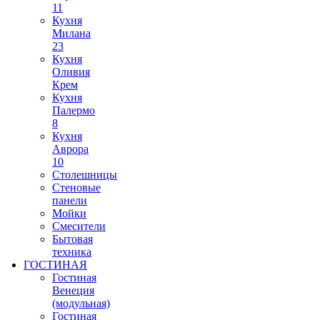
11
Кухня
Милана
23
Кухня
Оливия
Крем
Кухня
Палермо
8
Кухня
Аврора
10
Столешницы
Стеновые
панели
Мойки
Смесители
Бытовая
техника
ГОСТИНАЯ
Гостиная
Венеция
(модульная)
Гостиная