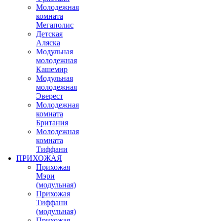
Молодежная
комната
Мегаполис
Детская
Аляска
Модульная
молодежная
Кашемир
Модульная
молодежная
Эверест
Молодежная
комната
Британия
Молодежная
комната
Тиффани
ПРИХОЖАЯ
Прихожая
Мэри
(модульная)
Прихожая
Тиффани
(модульная)
Прихожая